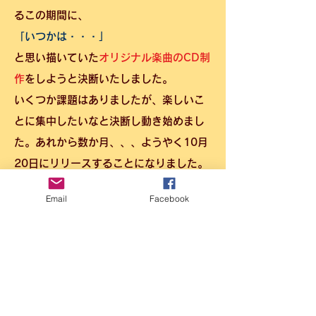
るこの期間に、
「いつかは・・・」
と思い描いていた
オリジナル楽曲のCD制
作
をしようと決断いたしました。
いくつか課題はありましたが、楽しいこ
とに集中したいなと決断し動き始めまし
た。あれから数か月、、、ようやく10月
20日にリリースすることになりました。
Email
Facebook
CD制作にあたっては、HUITS LLC.の
CEO、音楽プロデューサーのEdein
Huits氏をはじめスタッフの皆様には大変
お世話になりました。
全11曲にわたるレコーディング、アレン
ジ、編集、そしてジャケット用の撮影、