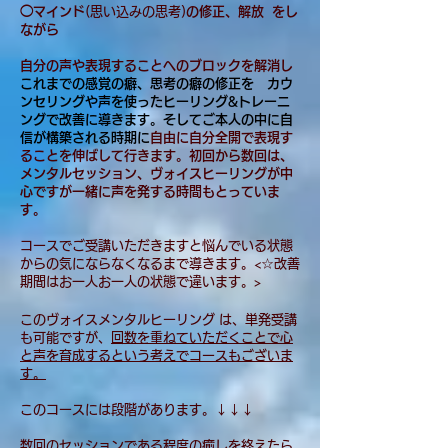
◯マインド
(思い込みの思考)
の修正、解放 をし
ながら
自分の声や表現することへのブロックを解消し
これまでの感覚の癖、思考の癖の修正を
カウ
ンセリングや声を使ったヒーリング&トレーニ
ングで改善に導きます。そしてご本人の中に自
信が構築される時期に
自由に自分全開で
表現す
ることを伸ばして行きます。
初回から数回は、
メンタルセッション、ヴォイスヒーリングが中
心ですが
一緒に声を発する時間もとっていま
す。
コースでご受講いただきますと
悩んでいる状態
からの
気にならなくなるまで導きます。
<☆改善
期間はお一人お一人の状態で違います。>
このヴォイスメンタルヒーリング は、単発受講
も可能ですが、
回数を重ねていただくことで心
と声を育成するという考えでコースもございま
す。
このコースには段階があります。↓↓↓
数回のセッションである程度の癒しを終えたら