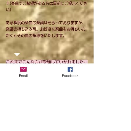
す(楽曲でご希望がある方は事前にご提示くださ
い)
ある程度の楽曲の楽譜はそろっておりますが、
楽譜の持ち込み可。お好きな楽曲をお持ちいた
だくとその曲の指導をいたします。
これまでこんな方が受講していかれました。
◇声を出すのかきつい。胸がつかえる感じがあり勇
Email
Facebook
気を出して受けてみました。一回受講でかなりすっ
きり、続けたいと思います。
◇仕事が毎日忙しく、呼吸が浅くなってイライラす
ることが多いので、身体のケアと楽しく歌うことを
求めて定期的に通っています。
◇小学生の時にいじめにあい、それをきっかけに学
校に行けなくなってしまいました。すごくきついの