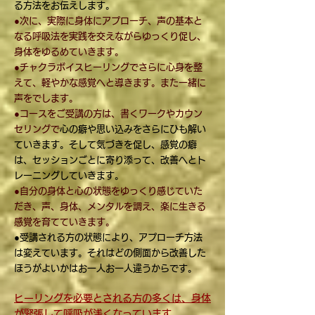
る方法をお伝えします。
●次に、実際に身体にアプローチ、声の基本と
なる呼吸法を実践を交えながらゆっくり促し、
身体をゆるめていきます。
●チャクラボイスヒーリングでさらに心身を整
えて、軽やかな感覚へと導きます。また一緒に
声をでします。
●コースをご受講の方は、書くワークやカウン
セリングで
心の癖や思い込みをさらにひも解い
ていきます。そして気づきを促し、感覚の癖
は、セッションごとに寄り添って、改善へとト
レーニングしていきます。
●自分の身体と心の状態をゆっくり感じていた
だき、声、身体、メンタルを調え、楽に生きる
感覚を育てていきます。
●受講される方の状態により、アプローチ方法
は変えています。それはどの側面から改善した
ほうがよいかはお一人お一人違うからです。
ヒーリングを必要とされる方の多くは、身体
が緊張して呼吸が浅くなっています。