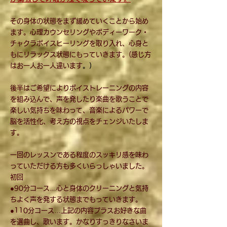
その身体の状態をまず緩めていくことから始め
ます。心理カウンセリングやボディーワーク・
チャクラボイスヒーリングを取り入れ、心身と
もにリラックス状態にもっていきます。(感じ方
はお一人お一人違います
。)
後半はご希望によりボイストレーニングの内容
を組み込んで、声を発したり楽曲を歌うことで
楽しい気持ちを味わって、音楽によるパワーで
脳を活性化、考え方の視点をチェンジいたしま
す。
一回のレッスンである程度のスッキリ感を味わ
っていただける方も多くいらっしゃいました。
初回
●90分コース…心と身体のクリーニングと気持
ちよく声を発する状態までもっていきます。
●110分コース…上記の内容プラスお好きな曲
を選曲し、歌います。かなりすっきりなさいま