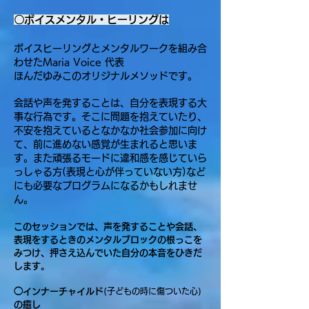
〇ボイスメンタル・ヒーリングは
ボイスヒーリングとメンタルワークを組み合
わせたMaria Voice 代表
ほんだゆみこの
オリジナルメソッドです。
会話や声を発することは、自分を表現する大
事な行為です。
そこに問題を抱えていたり、
不安を抱えているとなかなか社会参加に向け
て、前に進めない感覚が生まれると思いま
す。
また頑張るモードに違和感を感じていら
っしゃる方(表現と心が伴っていない方)など
にも必要なプログラムになるかもしれませ
ん。
このセッションでは、声を発することや会話、
表現をするときのメンタルブロックの
​根っこを
みつけ、押さえ込んでいた自分の本音をひきだ
します。
◯インナーチャイルド
(子どもの時に傷ついた心)
の癒し