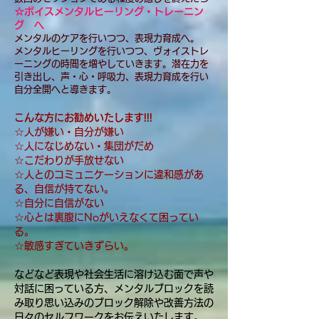
☆ボイスメンタルヒーリング・トレーニン
グ へ
メンタルのケアを行いつつ、表現力育成へ。
メンタルヒーリングを行いつつ、ヴォイストレ
ーニングの時間を
増やしていきます。潜在力を
引き出し、声・心・呼吸力、表現力育成を行い
自分全開へと導きます。
こんな方にお勧めいたします!!!
☆人が嫌い・自分が嫌い
☆人になじめない・集団がだめ
☆こだわりが手放せない
☆人とのコミュニケーションに違和感があ
る、自信が持てない。
☆自分に自信がない
☆心とは裏腹にNoがいえなくて困ってい
る。
☆敏感すぎていきずらい。
などなど表現や社会生活に溶け込む面で声や
対話に困っている方、
メンタルブロックを読
み取り思い込みのブロック解除や
改善方法の
日々のセルフワークをお伝えいたします。