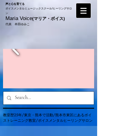
声と心を育てる
​ボイスメンタルミュージックスクール/ヒーリングサロ
ン
Maria Voice
(マリ
ア・
ボイス)
代表 本田ゆみこ
教室歴25年/東京・熊本で活動/熊本市東区にあるボイ
ストレーニング教室/ボイスメンタルヒーリングサロン